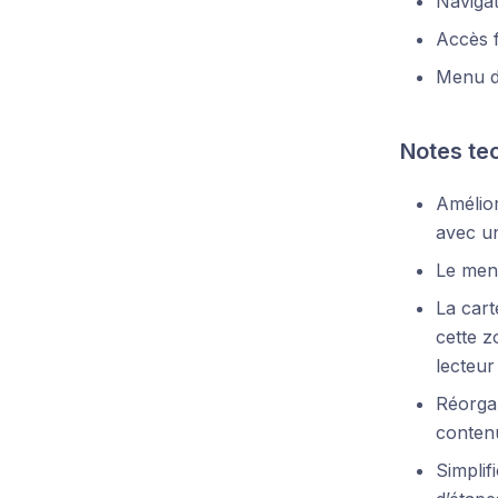
Navigat
Accès f
Menu de
Notes te
Amélior
avec un
Le menu
La cart
cette z
lecteur
Réorgan
contenu
Simplif